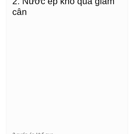
2. Nước ép khổ qua giảm
cân