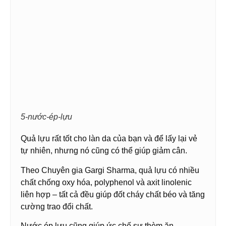
5-nước-ép-lựu
Quả lựu rất tốt cho làn da của bạn và để lấy lại vẻ
tự nhiên, nhưng nó cũng có thể giúp giảm cân.
Theo Chuyên gia Gargi Sharma, quả lựu có nhiều
chất chống oxy hóa, polyphenol và axit linolenic
liên hợp – tất cả đều giúp đốt cháy chất béo và tăng
cường trao đổi chất.
Nước ép lựu cũng giúp ức chế sự thèm ăn.