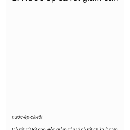
nước-ép-cà-rốt
Cà rốt rất tốt cho việc giảm cân vì cà rốt chứa ít calo