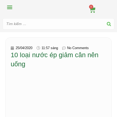
MÁY ÉP
MÁY XAY
DUNG CỤ PHA CHẾ
TIN TỨC
0
25/04/2020
11:57 sáng
No Comments
10 loại nước ép giảm cân nên
uống