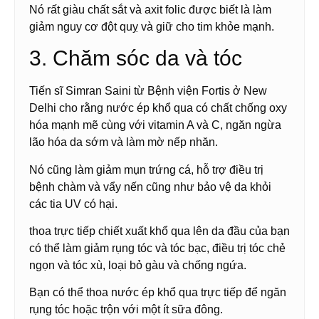
Nó rất giàu chất sắt và axit folic được biết là làm
giảm nguy cơ đột quỵ và giữ cho tim khỏe mạnh.
3. Chăm sóc da và tóc
Tiến sĩ Simran Saini từ Bệnh viện Fortis ở New
Delhi cho rằng nước ép khổ qua có chất chống oxy
hóa mạnh mẽ cùng với vitamin A và C, ngăn ngừa
lão hóa da sớm và làm mờ nếp nhăn.
Nó cũng làm giảm mụn trứng cá, hỗ trợ điều trị
bệnh chàm và vẩy nến cũng như bảo vệ da khỏi
các tia UV có hại.
thoa trực tiếp chiết xuất khổ qua lên da đầu của bạn
có thể làm giảm rụng tóc và tóc bạc, điều trị tóc chẻ
ngọn và tóc xù, loại bỏ gàu và chống ngứa.
Bạn có thể thoa nước ép khổ qua trực tiếp để ngăn
rụng tóc hoặc trộn với một ít sữa đông.