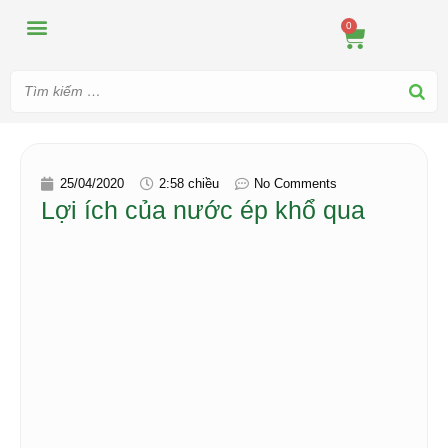
MÁY ÉP
MÁY XAY
DUNG CỤ PHA CHẾ
TIN TỨC
0
25/04/2020
2:58 chiều
No Comments
Lợi ích của nước ép khổ qua