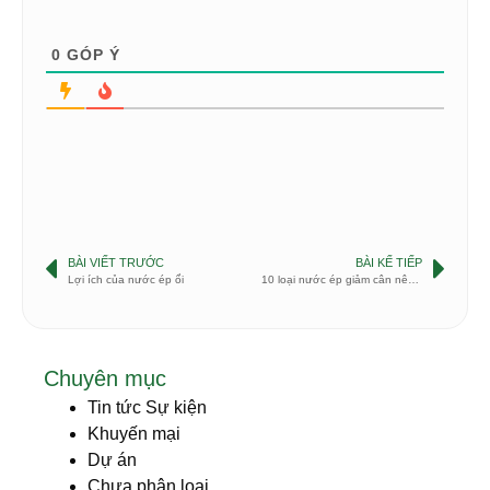
0
GÓP Ý
BÀI VIẾT TRƯỚC
BÀI KẾ TIẾP
Lợi ích của nước ép ổi
10 loại nước ép giảm cân nên uống
Chuyên mục
Tin tức Sự kiện
Khuyến mại
Dự án
Chưa phân loại