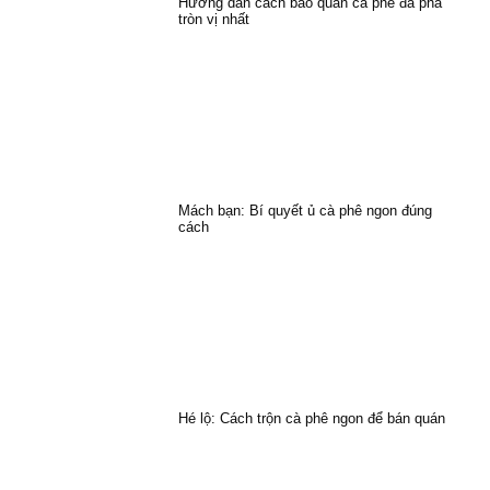
Hướng dẫn cách bảo quản cà phê đã pha
tròn vị nhất
Mách bạn: Bí quyết ủ cà phê ngon đúng
cách
Hé lộ: Cách trộn cà phê ngon để bán quán