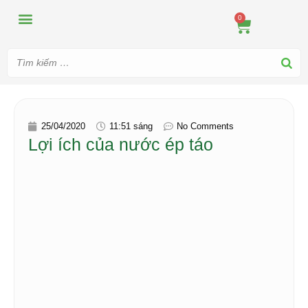
MÁY ÉP
MÁY XAY
DUNG CỤ PHA CHẾ
TIN TỨC
0
25/04/2020
11:51 sáng
No Comments
Lợi ích của nước ép táo