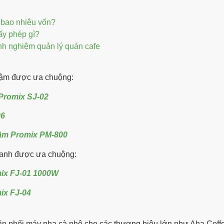
 bao nhiêu vốn?
ấy phép gì?
nh nghiệm quản lý quán cafe
ậm được ưa chuộng:
Promix SJ-02
06
ậm Promix PM-800
anh được ưa chuộng:
ix FJ-01 1000W
ix FJ-04
n phối máy pha cà phê cho các thương hiệu lớn như Aha Coff