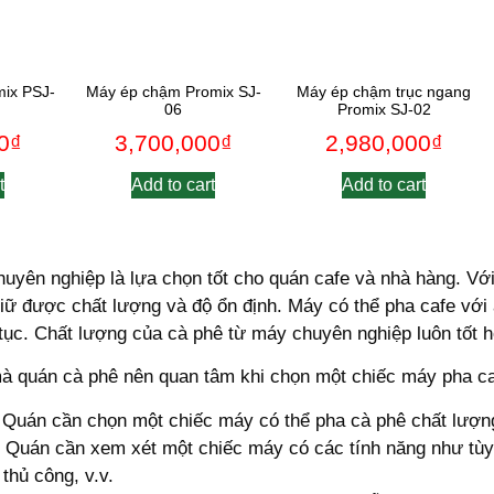
ix PSJ-
Máy ép chậm Promix SJ-
Máy ép chậm trục ngang
06
Promix SJ-02
0
₫
3,700,000
₫
2,980,000
₫
t
Add to cart
Add to cart
uyên nghiệp là lựa chọn tốt cho quán cafe và nhà hàng. Với
ữ được chất lượng và độ ổn định. Máy có thể pha cafe với 
 tục. Chất lượng của cà phê từ máy chuyên nghiệp luôn tốt 
mà quán cà phê nên quan tâm khi chọn một chiếc máy pha c
 Quán cần chọn một chiếc máy có thể pha cà phê chất lượng
 Quán cần xem xét một chiếc máy có các tính năng như tùy
thủ công, v.v.