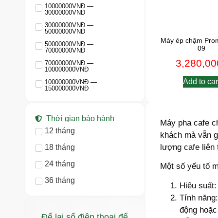
10000000VNĐ —
30000000VNĐ
30000000VNĐ —
50000000VNĐ
Máy ép chậm Prom
50000000VNĐ —
09
70000000VNĐ
3,280,00
70000000VNĐ —
100000000VNĐ
Add to car
100000000VNĐ —
150000000VNĐ
Thời gian bảo hành
Máy pha cafe ch
12 tháng
khách mà vẫn gi
lượng cafe liên
18 tháng
24 tháng
Một số yếu tố 
36 tháng
Hiệu suất:
Tính năng:
động hoặc 
Để lại số điện thoại để