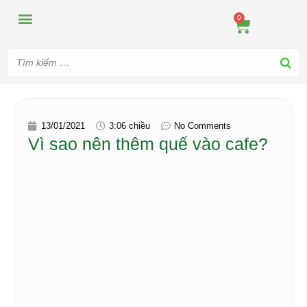
MÁY ÉP
MÁY XAY
DUNG CỤ PHA CHẾ
TIN TỨC
0
13/01/2021
3:06 chiều
No Comments
Vì sao nên thêm quế vào cafe?