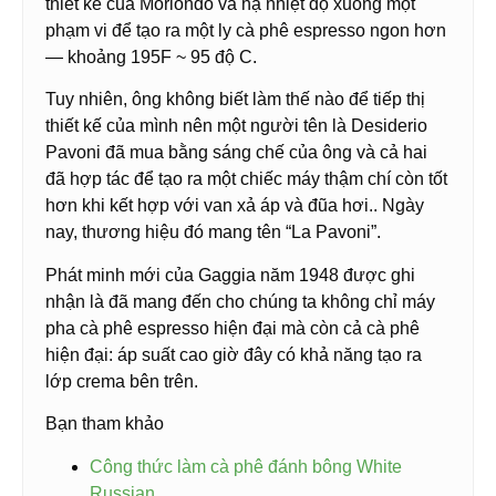
thiết kế của Moriondo và hạ nhiệt độ xuống một
phạm vi để tạo ra một ly cà phê espresso ngon hơn
— khoảng 195F ~ 95 độ C.
Tuy nhiên, ông không biết làm thế nào để tiếp thị
thiết kế của mình nên một người tên là Desiderio
Pavoni đã mua bằng sáng chế của ông và cả hai
đã hợp tác để tạo ra một chiếc máy thậm chí còn tốt
hơn khi kết hợp với van xả áp và đũa hơi.. Ngày
nay, thương hiệu đó mang tên “La Pavoni”.
Phát minh mới của Gaggia năm 1948 được ghi
nhận là đã mang đến cho chúng ta không chỉ máy
pha cà phê espresso hiện đại mà còn cả cà phê
hiện đại: áp suất cao giờ đây có khả năng tạo ra
lớp crema bên trên.
Bạn tham khảo
Công thức làm cà phê đánh bông White
Russian