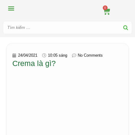
MÁY ÉP
MÁY XAY
DUNG CỤ PHA CHẾ
TIN TỨC
0
24/04/2021
10:05 sáng
No Comments
Crema là gì?