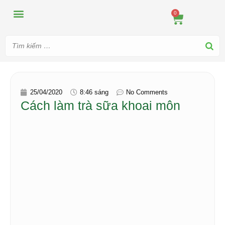
MÁY ÉP
MÁY XAY
DUNG CỤ PHA CHẾ
TIN TỨC
0
25/04/2020
8:46 sáng
No Comments
Cách làm trà sữa khoai môn