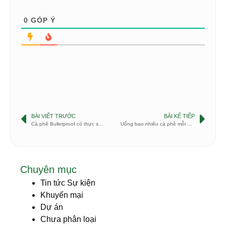
0
GÓP Ý
BÀI VIẾT TRƯỚC
BÀI KẾ TIẾP
Cà phê Bulletproof có thực sự giảm cân?
Uống bao nhiêu cà phê mỗi ngày là đủ?
Chuyên mục
Tin tức Sự kiện
Khuyến mại
Dự án
Chưa phân loại