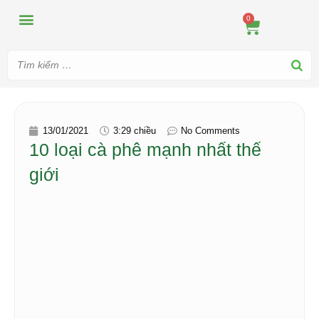
MÁY ÉP
MÁY XAY
DUNG CỤ PHA CHẾ
TIN TỨC
0
13/01/2021
3:29 chiều
No Comments
10 loại cà phê mạnh nhất thế
giới