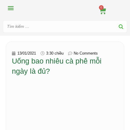
MÁY ÉP
MÁY XAY
DUNG CỤ PHA CHẾ
TIN TỨC
0
13/01/2021
3:30 chiều
No Comments
Uống bao nhiêu cà phê mỗi
ngày là đủ?