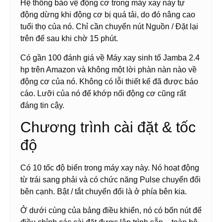
Hệ thống bảo vệ động cơ trong máy xay này tự
động dừng khi động cơ bị quá tải, do đó nâng cao
tuổi thọ của nó. Chỉ cần chuyển nút Nguồn / Đặt lại
trên đế sau khi chờ 15 phút.
Có gần 100 đánh giá về Máy xay sinh tố Jamba 2.4
hp trên Amazon và không một lời phàn nàn nào về
động cơ của nó. Không có lỗi thiết kế đã được báo
cáo. Lưỡi của nó để khớp nối động cơ cũng rất
đáng tin cậy.
Chương trình cài đặt & tốc
độ
Có 10 tốc độ biến trong máy xay này. Nó hoạt động
từ trái sang phải và có chức năng Pulse chuyển đổi
bên cạnh. Bật / tắt chuyển đổi là ở phía bên kia.
Ở dưới cùng của bảng điều khiển, nó có bốn nút để