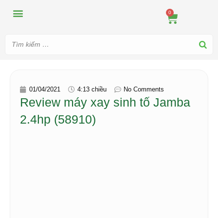
MÁY ÉP
MÁY XAY
DUNG CỤ PHA CHẾ
TIN TỨC
0
01/04/2021
4:13 chiều
No Comments
Review máy xay sinh tố Jamba
2.4hp (58910)