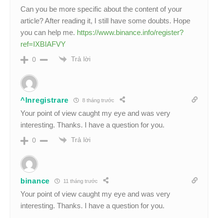
Can you be more specific about the content of your
article? After reading it, I still have some doubts. Hope
you can help me.
https://www.binance.info/register?
ref=IXBIAFVY
Trả lời
0
^Inregistrare
8 tháng trước
Your point of view caught my eye and was very
interesting. Thanks. I have a question for you.
Trả lời
0
binance
11 tháng trước
Your point of view caught my eye and was very
interesting. Thanks. I have a question for you.