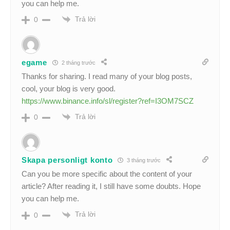
you can help me.
Trả lời
0
egame
2 tháng trước
Thanks for sharing. I read many of your blog posts,
cool, your blog is very good.
https://www.binance.info/sl/register?ref=I3OM7SCZ
Trả lời
0
Skapa personligt konto
3 tháng trước
Can you be more specific about the content of your
article? After reading it, I still have some doubts. Hope
you can help me.
Trả lời
0