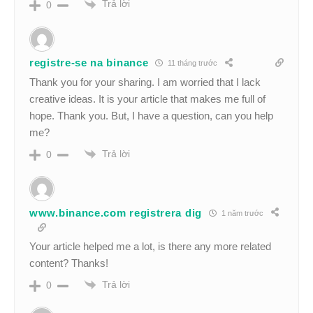
Trả lời
0
registre-se na binance
11 tháng trước
Thank you for your sharing. I am worried that I lack
creative ideas. It is your article that makes me full of
hope. Thank you. But, I have a question, can you help
me?
Trả lời
0
www.binance.com registrera dig
1 năm trước
Your article helped me a lot, is there any more related
content? Thanks!
Trả lời
0