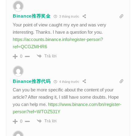
Binance推荐奖金
3 tháng trước
Your point of view caught my eye and was very
interesting. Thanks. I have a question for you.
https://accounts.binance.info/register-person?
ref=QCGZMHR6
Trả lời
0
Binance推荐代码
4 tháng trước
Can you be more specific about the content of your
article? After reading it, I still have some doubts. Hope
you can help me.
https://www.binance.com/bn/register-
person?ref=WTOZ531Y
Trả lời
0