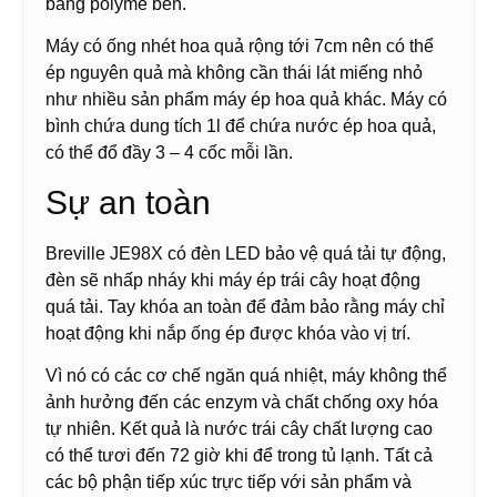
bằng polyme bền.
Máy có ống nhét hoa quả rộng tới 7cm nên có thể
ép nguyên quả mà không cần thái lát miếng nhỏ
như nhiều sản phẩm máy ép hoa quả khác. Máy có
bình chứa dung tích 1l để chứa nước ép hoa quả,
có thể đổ đầy 3 – 4 cốc mỗi lần.
Sự an toàn
Breville JE98X có đèn LED bảo vệ quá tải tự động,
đèn sẽ nhấp nháy khi máy ép trái cây hoạt động
quá tải. Tay khóa an toàn để đảm bảo rằng máy chỉ
hoạt động khi nắp ống ép được khóa vào vị trí.
Vì nó có các cơ chế ngăn quá nhiệt, máy không thể
ảnh hưởng đến các enzym và chất chống oxy hóa
tự nhiên. Kết quả là nước trái cây chất lượng cao
có thể tươi đến 72 giờ khi để trong tủ lạnh. Tất cả
các bộ phận tiếp xúc trực tiếp với sản phẩm và