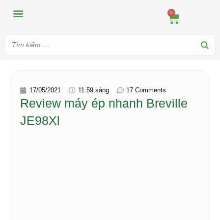
MÁY ÉP
MÁY XAY
DUNG CỤ PHA CHẾ
TIN TỨC
0
17/05/2021
11:59 sáng
17 Comments
Review máy ép nhanh Breville
JE98Xl