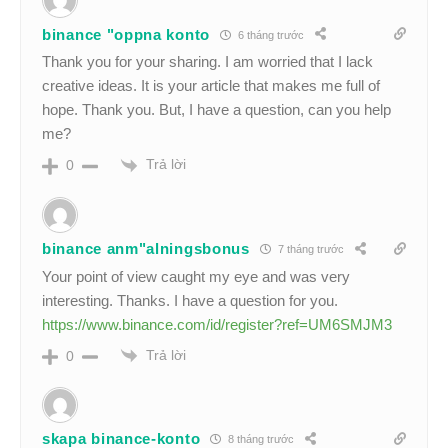
binance "oppna konto
6 tháng trước
Thank you for your sharing. I am worried that I lack
creative ideas. It is your article that makes me full of
hope. Thank you. But, I have a question, can you help
me?
Trả lời
0
binance anm"alningsbonus
7 tháng trước
Your point of view caught my eye and was very
interesting. Thanks. I have a question for you.
https://www.binance.com/id/register?ref=UM6SMJM3
Trả lời
0
skapa binance-konto
8 tháng trước