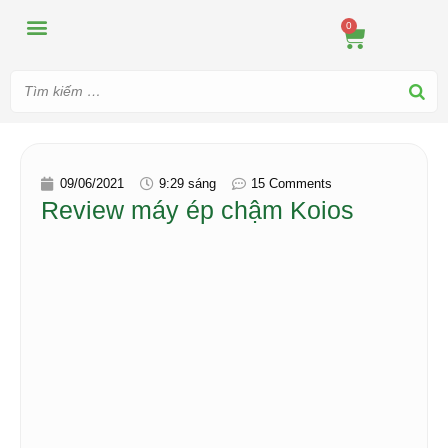
MÁY ÉP
MÁY XAY
DUNG CỤ PHA CHẾ
TIN TỨC
0
09/06/2021
9:29 sáng
15 Comments
Review máy ép chậm Koios