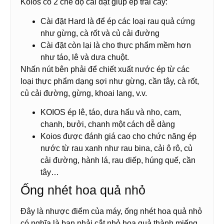
Koios có 2 chế độ cài đặt giúp ép trái cây:
Cài đặt Hard là để ép các loại rau quả cứng
như gừng, cà rốt và củ cải đường
Cài đặt còn lại là cho thực phẩm mềm hơn
như táo, lê và dưa chuột.
Nhấn nút bên phải để chiết xuất nước ép từ các
loại thực phẩm dạng sợi như gừng, cần tây, cà rốt,
củ cải đường, gừng, khoai lang, v.v.
KOIOS ép lê, táo, dưa hấu và nho, cam,
chanh, bưởi, chanh một cách dễ dàng
Koios được đánh giá cao cho chức năng ép
nước từ rau xanh như rau bina, cải ô rô, củ
cải đường, hành lá, rau diếp, húng quế, cần
tây…
Ống nhét hoa quả nhỏ
Đây là nhược điểm của máy, ống nhét hoa quả nhỏ
có nghĩa là bạn phải cắt nhỏ hoa quả thành miếng