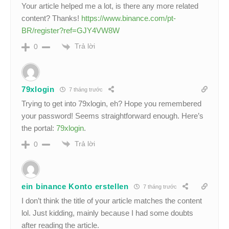
Your article helped me a lot, is there any more related
content? Thanks!
https://www.binance.com/pt-
BR/register?ref=GJY4VW8W
Trả lời
0
79xlogin
7 tháng trước
Trying to get into 79xlogin, eh? Hope you remembered
your password! Seems straightforward enough. Here’s
the portal:
79xlogin
.
Trả lời
0
ein binance Konto erstellen
7 tháng trước
I don’t think the title of your article matches the content
lol. Just kidding, mainly because I had some doubts
after reading the article.