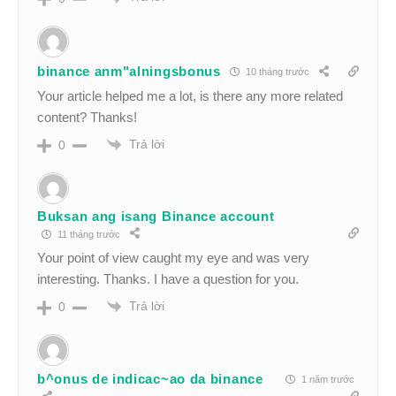
binance anm"alningsbonus
10 tháng trước
Your article helped me a lot, is there any more related
content? Thanks!
Trả lời
0
Buksan ang isang Binance account
11 tháng trước
Your point of view caught my eye and was very
interesting. Thanks. I have a question for you.
Trả lời
0
b^onus de indicac~ao da binance
1 năm trước