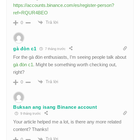
https://accounts.binance.com/es/register-person?
ref=RQUR4BEO
Trả lời
0
gà đòn c1
7 tháng trước
For the gà đòn enthusiasts, I’m seeing people talk about
gà đòn c1
. Might be something worth checking out,
right?
Trả lời
0
Buksan ang isang Binance account
9 tháng trước
Your article helped me a lot, is there any more related
content? Thanks!
Trả lời
0