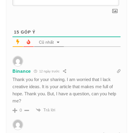
15
GÓP Ý
Cũ nhất
Binance
12 ngày trước
Thank you for your sharing. I am worried that I lack
creative ideas. It is your article that makes me full of
hope. Thank you. But, I have a question, can you help
me?
Trả lời
0