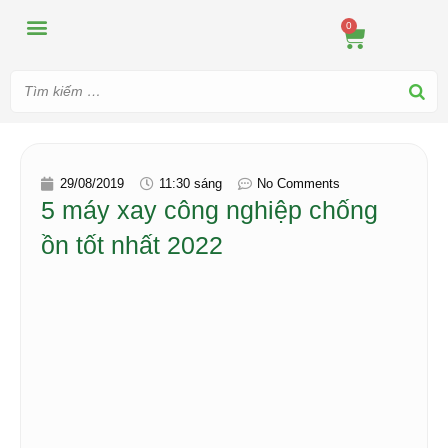
MÁY ÉP
MÁY XAY
DUNG CỤ PHA CHẾ
TIN TỨC
0
29/08/2019
11:30 sáng
No Comments
5 máy xay công nghiệp chống
ồn tốt nhất 2022