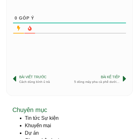
0
GÓP Ý
BÀI VIẾT TRƯỚC
BÀI KẾ TIẾP
Cách dùng bình ủ trà
5 dòng máy pha cà phê dưới 1 triệu tốt nhất 2020
Chuyên mục
Tin tức Sự kiện
Khuyến mại
Dự án