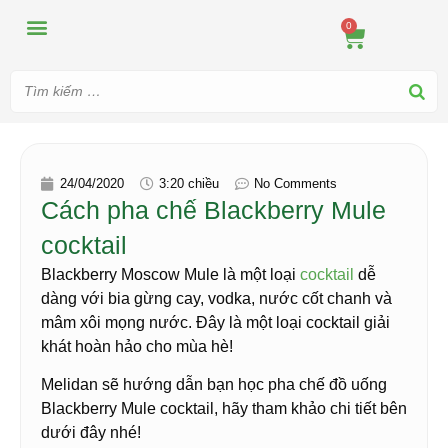
MÁY ÉP
MÁY XAY
DUNG CỤ PHA CHẾ
TIN TỨC
0
24/04/2020
3:20 chiều
No Comments
Cách pha chế Blackberry Mule
cocktail
Blackberry Moscow Mule là một loại
cocktail
dễ
dàng với bia gừng cay, vodka, nước cốt chanh và
mâm xôi mọng nước. Đây là một loại cocktail giải
khát hoàn hảo cho mùa hè!
Melidan sẽ hướng dẫn bạn học pha chế đồ uống
Blackberry Mule cocktail, hãy tham khảo chi tiết bên
dưới đây nhé!