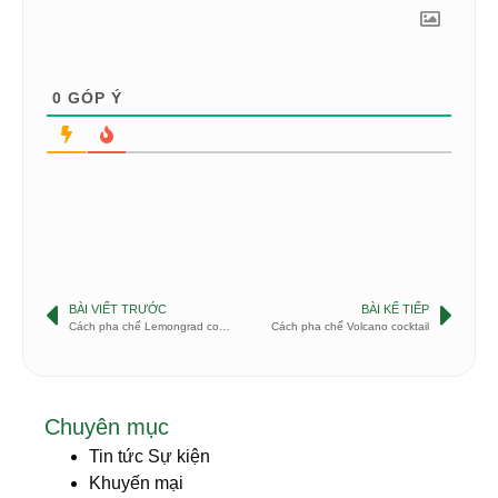
0
GÓP Ý
BÀI VIẾT TRƯỚC
BÀI KẾ TIẾP
Cách pha chế Lemongrad cocktail
Cách pha chế Volcano cocktail
Chuyên mục
Tin tức Sự kiện
Khuyến mại