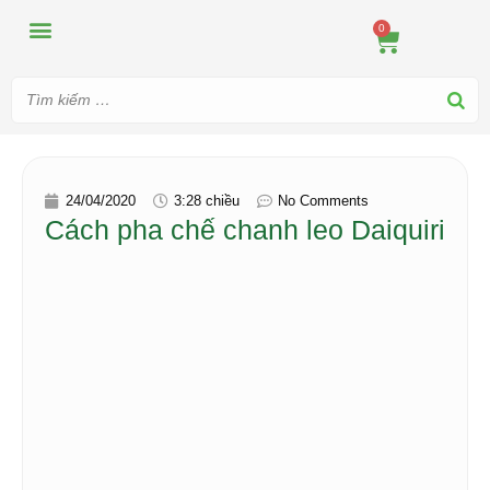
MÁY ÉP
MÁY XAY
DUNG CỤ PHA CHẾ
TIN TỨC
0
24/04/2020
3:28 chiều
No Comments
Cách pha chế chanh leo Daiquiri