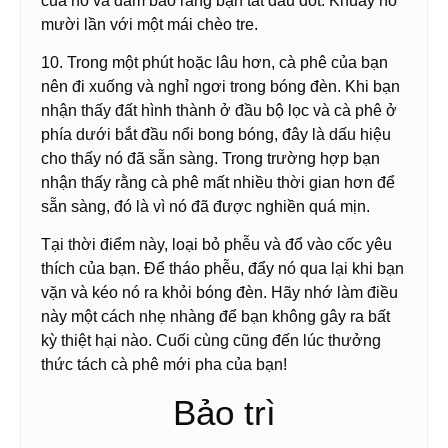
của nó và đảm bảo rằng bạn tắt đầu đốt. Khuấy nó
mười lần với một mái chèo tre.
10. Trong một phút hoặc lâu hơn, cà phê của bạn
nên đi xuống và nghỉ ngơi trong bóng đèn. Khi bạn
nhận thấy đất hình thành ở đầu bộ lọc và cà phê ở
phía dưới bắt đầu nổi bong bóng, đây là dấu hiệu
cho thấy nó đã sẵn sàng. Trong trường hợp bạn
nhận thấy rằng cà phê mất nhiều thời gian hơn để
sẵn sàng, đó là vì nó đã được nghiền quá mịn.
Tại thời điểm này, loại bỏ phễu và đổ vào cốc yêu
thích của bạn. Để tháo phễu, đẩy nó qua lại khi bạn
vặn và kéo nó ra khỏi bóng đèn. Hãy nhớ làm điều
này một cách nhẹ nhàng để bạn không gây ra bất
kỳ thiệt hại nào. Cuối cùng cũng đến lúc thưởng
thức tách cà phê mới pha của bạn!
Bảo trì