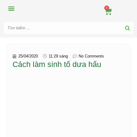
MÁY ÉP
MÁY XAY
DUNG CỤ PHA CHẾ
TIN TỨC
0
25/04/2020
11:29 sáng
No Comments
Cách làm sinh tố dưa hấu