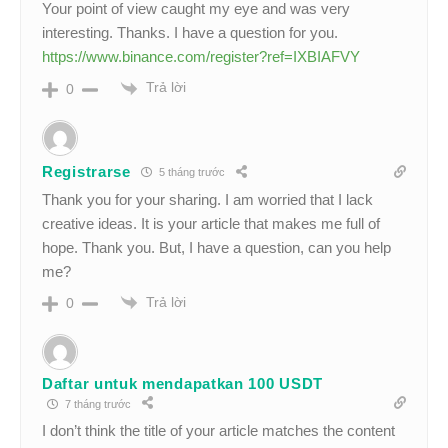
Your point of view caught my eye and was very
interesting. Thanks. I have a question for you.
https://www.binance.com/register?ref=IXBIAFVY
Trả lời
0
Registrarse
5 tháng trước
Thank you for your sharing. I am worried that I lack
creative ideas. It is your article that makes me full of
hope. Thank you. But, I have a question, can you help
me?
Trả lời
0
Daftar untuk mendapatkan 100 USDT
7 tháng trước
I don’t think the title of your article matches the content