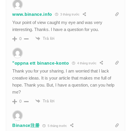
www.binance.info
3 tháng trước
Your point of view caught my eye and was very
interesting. Thanks. I have a question for you.
Trả lời
0
"oppna ett binance-konto
4 tháng trước
Thank you for your sharing. I am worried that I lack
creative ideas. It is your article that makes me full of
hope. Thank you. But, I have a question, can you help
me?
Trả lời
0
Binance注册
5 tháng trước