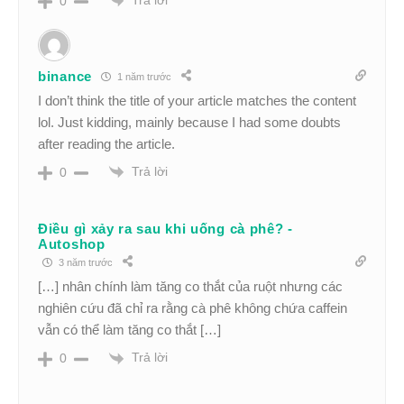
0
binance
1 năm trước
I don’t think the title of your article matches the content
lol. Just kidding, mainly because I had some doubts
after reading the article.
Trả lời
0
Điều gì xảy ra sau khi uống cà phê? -
Autoshop
3 năm trước
[…] nhân chính làm tăng co thắt của ruột nhưng các
nghiên cứu đã chỉ ra rằng cà phê không chứa caffein
vẫn có thể làm tăng co thắt […]
Trả lời
0