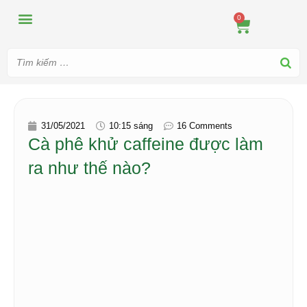
MÁY ÉP
MÁY XAY
DUNG CỤ PHA CHẾ
TIN TỨC
0
31/05/2021
10:15 sáng
16 Comments
Cà phê khử caffeine được làm
ra như thế nào?