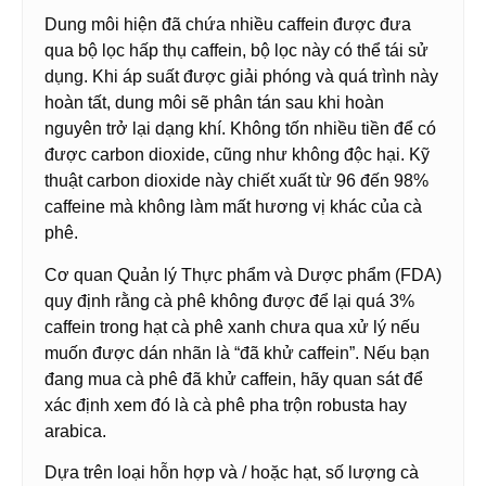
Dung môi hiện đã chứa nhiều caffein được đưa
qua bộ lọc hấp thụ caffein, bộ lọc này có thể tái sử
dụng. Khi áp suất được giải phóng và quá trình này
hoàn tất, dung môi sẽ phân tán sau khi hoàn
nguyên trở lại dạng khí. Không tốn nhiều tiền để có
được carbon dioxide, cũng như không độc hại. Kỹ
thuật carbon dioxide này chiết xuất từ ​​96 đến 98%
caffeine mà không làm mất hương vị khác của cà
phê.
Cơ quan Quản lý Thực phẩm và Dược phẩm (FDA)
quy định rằng cà phê không được để lại quá 3%
caffein trong hạt cà phê xanh chưa qua xử lý nếu
muốn được dán nhãn là “đã khử caffein”. Nếu bạn
đang mua cà phê đã khử caffein, hãy quan sát để
xác định xem đó là cà phê pha trộn robusta hay
arabica.
Dựa trên loại hỗn hợp và / hoặc hạt, số lượng cà