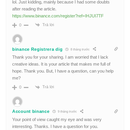
lol. Just kidding, mainly because I had some doubts
after reading the article.
https://www.binance.com/register?ref=IHJUI7TF
Trả lời
0
binance Registrera dig
8 tháng trước
Thank you for your sharing. I am worried that I lack
creative ideas. It is your article that makes me full of
hope. Thank you. But, I have a question, can you help
me?
Trả lời
0
Account binance
9 tháng trước
Your point of view caught my eye and was very
interesting. Thanks. I have a question for you.