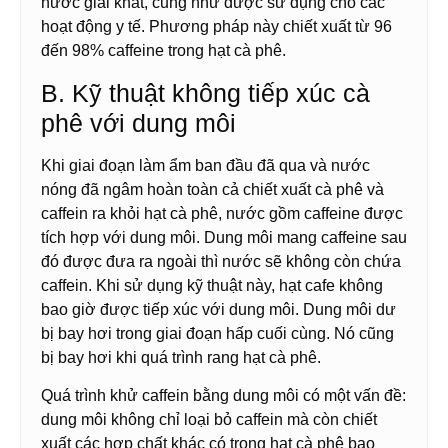
nước giải khát, cũng như được sử dụng cho các
hoạt động y tế. Phương pháp này chiết xuất từ ​​96
đến 98% caffeine trong hạt cà phê.
B. Kỹ thuật không tiếp xúc cà
phê với dung môi
Khi giai đoạn làm ẩm ban đầu đã qua và nước
nóng đã ngâm hoàn toàn cả chiết xuất cà phê và
caffein ra khỏi hạt cà phê, nước gồm caffeine được
tích hợp với dung môi. Dung môi mang caffeine sau
đó được đưa ra ngoài thì nước sẽ không còn chứa
caffein. Khi sử dụng kỹ thuật này, hạt cafe không
bao giờ được tiếp xúc với dung môi. Dung môi dư
bị bay hơi trong giai đoạn hấp cuối cùng. Nó cũng
bị bay hơi khi quá trình rang hạt cà phê.
Quá trình khử caffein bằng dung môi có một vấn đề:
dung môi không chỉ loại bỏ caffein mà còn chiết
xuất các hợp chất khác có trong hạt cà phê bao