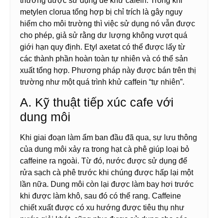
thường được sử dụng để khử cafein. Trong khi
metylen clorua tổng hợp bị chỉ trích là gây nguy
hiểm cho môi trường thì việc sử dụng nó vẫn được
cho phép, giả sử rằng dư lượng không vượt quá
giới hạn quy định. Etyl axetat có thể được lấy từ
các thành phần hoàn toàn tự nhiên và có thể sản
xuất tổng hợp. Phương pháp này được bán trên thị
trường như một quá trình khử caffein “tự nhiên”.
A. Kỹ thuật tiếp xúc cafe với
dung môi
Khi giai đoạn làm ẩm ban đầu đã qua, sự lưu thông
của dung môi xảy ra trong hạt cà phê giúp loại bỏ
caffeine ra ngoài. Từ đó, nước được sử dụng để
rửa sạch cà phê trước khi chúng được hấp lại một
lần nữa. Dung môi còn lại được làm bay hơi trước
khi được làm khô, sau đó có thể rang. Caffeine
chiết xuất được có xu hướng được tiêu thụ như