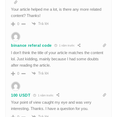
Your article helped me a lot, is there any more related
content? Thanks!
Trả lời
0
binance referal code
1 năm trước
I don’t think the title of your article matches the content
lol. Just kidding, mainly because I had some doubts
after reading the article.
Trả lời
0
100 USDT
1 năm trước
Your point of view caught my eye and was very
interesting. Thanks. I have a question for you.
Trả lời
0