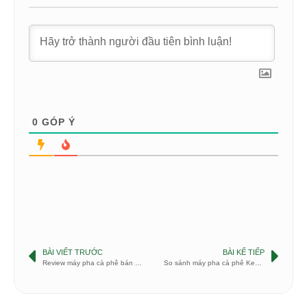
0
GÓP Ý
BÀI VIẾT TRƯỚC
BÀI KẾ TIẾP
Review máy pha cà phê bán tự động Breville BES900XL
So sánh máy pha cà phê Keurig K70 và K75