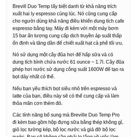
Brevill Duo Temp lấy biệt danh từ khả năng trích
xuất hai ly espresso cùng lúc. Nó cũng cung cấp
cho người dùng khả năng điều khiển dung tích cafe
espresso bằng tay. Máy đi kèm với một máy bơm
15 bar ấn tượng cung cấp dịch truyền áp suất thấp
ổn định và tăng dần để chiết xuất hạt cà phê tối ưu.
Nó sử dụng một cây đũa hơi để hấp sữa và có
dung tích bình chứa nước 61 ounce ~ 1.7l. Cây đũa
phép hơi nước sử dụng công suất 1600W để tạo ra
bọt dày nhất có thể.
Nếu bạn yêu thích bọt siêu nhỏ trên espresso và
latte của bạn, điều này sẽ có thể cung cấp và làm
thỏa mãn cơn thèm đó.
Các tính năng bổ sung mà Breville Duo Temp Pro
đi kèm bao gồm hộp đựng sữa bằng thép không gỉ,
giỏ lọc tường kép, bộ lọc nước và giá đỡ bộ lọc
nước. Bạn sẽ không cần phải lo lắng về việc làm