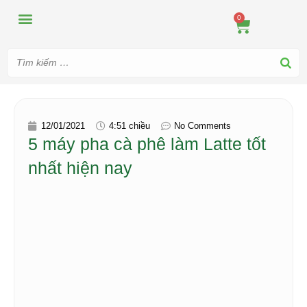
MÁY ÉP
MÁY XAY
DUNG CỤ PHA CHẾ
TIN TỨC
0
12/01/2021
4:51 chiều
No Comments
5 máy pha cà phê làm Latte tốt
nhất hiện nay