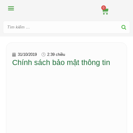
MÁY ÉP
MÁY XAY
DUNG CỤ PHA CHẾ
TIN TỨC
0
31/10/2019
2:39 chiều
Chính sách bảo mật thông tin