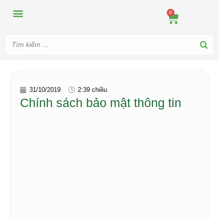
MÁY ÉP
MÁY XAY
DUNG CỤ PHA CHẾ
TIN TỨC
0
31/10/2019
2:39 chiều
Chính sách bảo mật thông tin