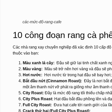
các-mức-độ-rang-cafe
10 công đoạn rang cà ph
Các nhà rang xay chuyên nghiệp đã xác định 10 cấp độ 
thuộc vào bạn:
Màu xanh lá cây:
Đậu sẽ giữ lại tinh chất xanh n
Màu vàng:
Màu sẽ trở nên hơi vàng và đậu sẽ phá
Hơi nước:
Hơi nước từ trong hạt đậu sẽ bay hơi;
Bắt đầu nứt (Cinnamon Roast):
Đây là nơi bắt đ
một âm thanh nứt vỡ phát ra giống như âm thanh 
City Roast:
Đây là mức độ rang tối thiểu chấp nhậ
City Plus Roast:
Hạt đậu bắt đầu phồng lên và đạt
Full City Roast:
Đưa hạt cafe tới ranh giới của lầ
Crack thứ hai (Full City Plus Roast);