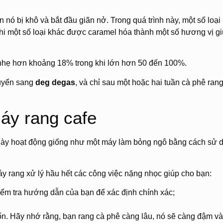
n nó bị khô và bắt đầu giãn nở. Trong quá trình này, một số loại
i một số loại khác được caramel hóa thành một số hương vị g
u nhẹ hơn khoảng 18% trong khi lớn hơn 50 đến 100%.
huyển sang
deg degas
, và chỉ sau một hoặc hai tuần cà phê ran
áy rang cafe
 này hoạt động giống như một máy làm bỏng ngô bằng cách sử 
y rang xử lý hầu hết các công việc nặng nhọc giúp cho bạn:
iểm tra hướng dẫn của bạn để xác định chính xác;
. Hãy nhớ rằng, bạn rang cà phê càng lâu, nó sẽ càng đậm và