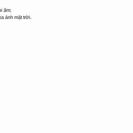
hi ấm;
xa ánh mặt trời.