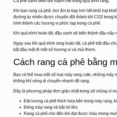
Cà phê xanh biến đổi mạnh mẽ trong quá trình rang.
Khi bạn rang cà phê, hơi ẩm bị bay hơi hết khỏi hạt khiế
đường tự nhiên được chuyển đổi thành khí CO2 trong kh
hình thành các hương vị phức tạp trong cà phê.
Khi quá trình hoàn tất, đậu xanh sẽ biến thành đậu nâ
Ngay sau khi quá trình rang hoàn tất, cà phê bắt đầu c
bắt đầu mất đi một số hương vị và mùi thơm.
Cách rang cà phê bằng m
Bạn có thể mua một số loại máy rang cafe, những máy
không khí nóng di chuyển nhanh để rang.
Đây là phương pháp đơn giản nhất trong số chúng vì má
Đặt lượng cà phê thích hợp bên trong máy rang, k
Đóng máy rang và bật nó lên;
Rang cà phê cho đến khi đạt được màu mong muốn