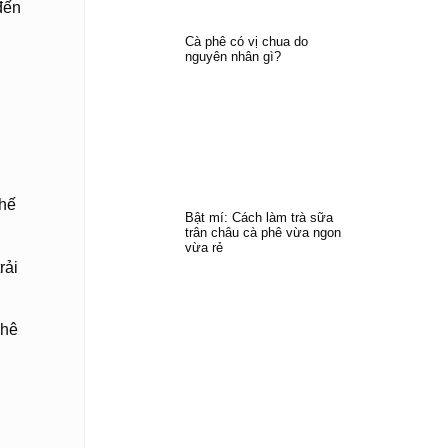
đến
Cà phê có vị chua do
nguyên nhân gì?
thế
Bật mí: Cách làm trà sữa
trân châu cà phê vừa ngon
vừa rẻ
rải
phê