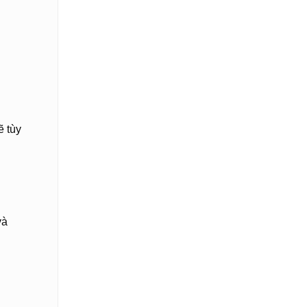
ẽ tùy
và