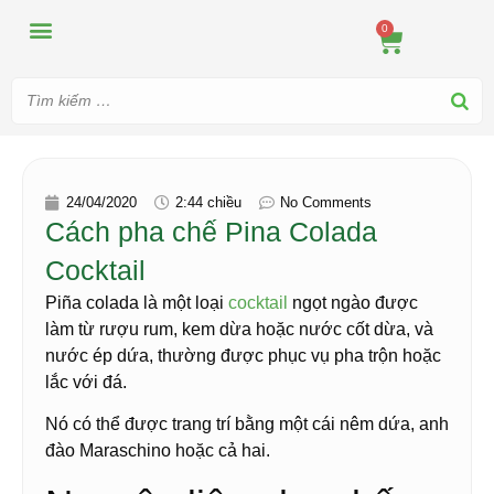
MÁY ÉP
MÁY XAY
DUNG CỤ PHA CHẾ
TIN TỨC
0
24/04/2020
2:44 chiều
No Comments
Cách pha chế Pina Colada
Cocktail
Piña colada là một loại
cocktail
ngọt ngào được
làm từ rượu rum, kem dừa hoặc nước cốt dừa, và
nước ép dứa, thường được phục vụ pha trộn hoặc
lắc với đá.
Nó có thể được trang trí bằng một cái nêm dứa, anh
đào Maraschino hoặc cả hai.