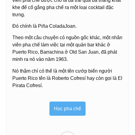
viên pha chế được cho là đã trải qua ba tháng khắt
khe để cố gắng pha chế ra một loại cocktail đặc
trưng.
Đó chính là Piña ColadaJoan.
Theo một câu chuyện có nguồn gốc khác, một nhân
viên pha chế làm việc tại một quán bar khác ở
Puerto Rico, Barrachina ở Old San Juan, đã phát
minh ra nó vào năm 1963.
Nó thậm chí có thể là một tên cướp biển người
Puerto Rico tên là Roberto Cofresí hay còn gọi là El
Pirata Cofresí.
Học pha chế