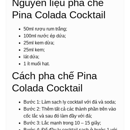
Nguyên liệu pha chế
Pina Colada Cocktail
50ml rượu rum trắng;
100ml nước ép dứa;
25ml kem dừa;
25ml kem;
lát dứa;
1 ít muối hạt.
Cách pha chế Pina
Colada Cocktail
Bước 1: Làm sạch ly cocktail với đá và soda;
Bước 2: Thêm tất cả các thành phần trên vào
cốc lắc và sau đó làm đầy với đá;
Bước 3: Lắc mạnh trong 10 – 15 giây;
Bước 4: Đổ đầy ly cocktail sạch ở bước 1 với