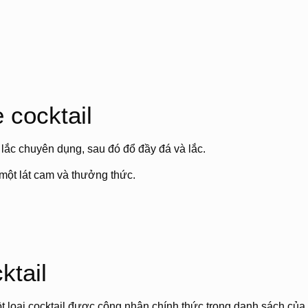
 cocktail
 lắc chuyên dụng, sau đó đổ đầy đá và lắc.
i một lát cam và thưởng thức.
ktail
ột loại cocktail được công nhận chính thức trong danh sách của