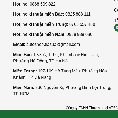
Hotline:
0868 609 822
C
Hotline kĩ thuật miền Bắc:
0825 888 111
Tà
Hotline kĩ thuật miền Trung:
0763 557 488
Hotline kĩ thuật miền Nam:
0938 989 080
EMail:
autoshop.trasua@gmail.com
Miền Bắc:
LK8-A, TT01, Khu nhà ở Him Lam,
Phường Hà Đông, TP Hà Nội
Miền Trung:
107-109 Hồ Tùng Mậu, Phường Hòa
Khánh, TP Đà Nẵng
Miền Nam:
236 Nguyễn Xí, Phường Bình Lợi Trung,
TP HCM
Công ty TNHH Thương mại ATS Vi