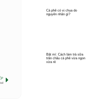
Cà phê có vị chua do
nguyên nhân gì?
Bật mí: Cách làm trà sữa
trân châu cà phê vừa ngon
vừa rẻ
ẾP
ail