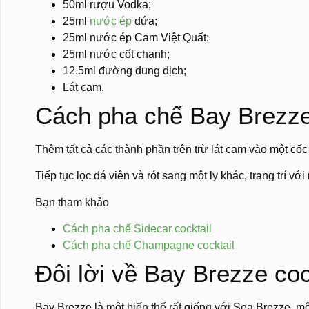
50ml rượu Vodka;
25ml
nước ép
dứa;
25ml nước ép Cam Việt Quất;
25ml nước cốt chanh;
12.5ml đường dung dịch;
Lát cam.
Cách pha chế Bay Brezze
Thêm tất cả các thành phần trên trừ lát cam vào một cốc
Tiếp tục lọc đá viên và rót sang một ly khác, trang trí vớ
Bạn tham khảo
Cách pha chế Sidecar cocktail
Cách pha chế Champagne cocktail
Đôi lời về Bay Brezze coc
Bay Brezze là một biến thể rất giống với Sea Brezze, m