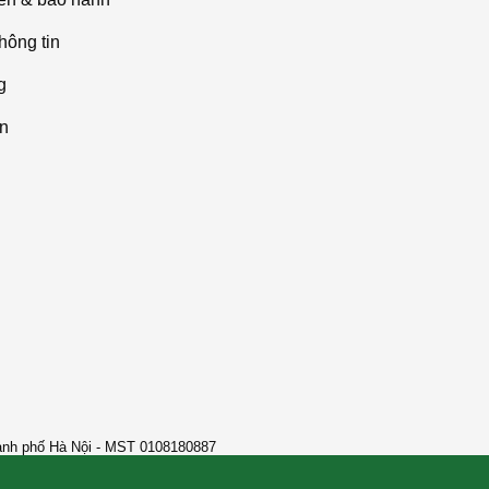
hông tin
g
án
ành phố Hà Nội - MST 0108180887