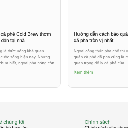
 cà phê Cold Brew thơm
Hướng dẫn cách bảo quả
 dẫn tại nhà
đã pha tròn vị nhất
g là thức uống khá quen
Ngoài công thức pha chế thì v
g cuộc sống hiện nay. Nhưng
quản cà phê đã pha cũng là m
chưa biết, ngoài pha nóng còn
quan trọng để ly cà phê của
Xem thêm
ề chúng tôi
Chính sách
ên hệ hợp tác
Chính sách vận chuy