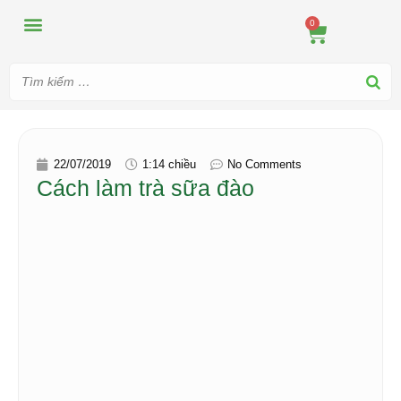
MÁY ÉP
MÁY XAY
DUNG CỤ PHA CHẾ
TIN TỨC
0
22/07/2019
1:14 chiều
No Comments
Cách làm trà sữa đào