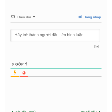
Theo dõi
Đăng nhập
0
GÓP Ý
BÀI VIẾT TRƯỚC
BÀI KẾ TIẾP