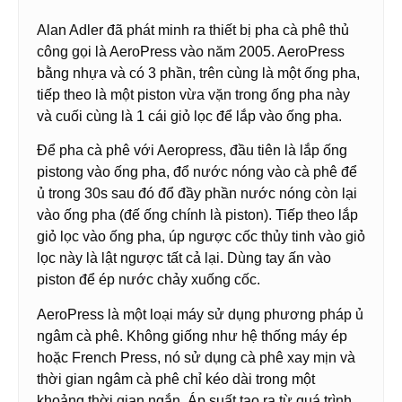
Alan Adler đã phát minh ra thiết bị pha cà phê thủ
công gọi là AeroPress vào năm 2005. AeroPress
bằng nhựa và có 3 phần, trên cùng là một ống pha,
tiếp theo là một piston vừa vặn trong ống pha này
và cuối cùng là 1 cái giỏ lọc để lắp vào ống pha.
Để pha cà phê với Aeropress, đầu tiên là lắp ống
pistong vào ống pha, đổ nước nóng vào cà phê để
ủ trong 30s sau đó đổ đầy phần nước nóng còn lại
vào ống pha (đế ống chính là piston). Tiếp theo lắp
giỏ lọc vào ống pha, úp ngược cốc thủy tinh vào giỏ
lọc này là lật ngược tất cả lại. Dùng tay ấn vào
piston để ép nước chảy xuống cốc.
AeroPress là một loại máy sử dụng phương pháp ủ
ngâm cà phê. Không giống như hệ thống máy ép
hoặc French Press, nó sử dụng cà phê xay mịn và
thời gian ngâm cà phê chỉ kéo dài trong một
khoảng thời gian ngắn. Áp suất tạo ra từ quá trình