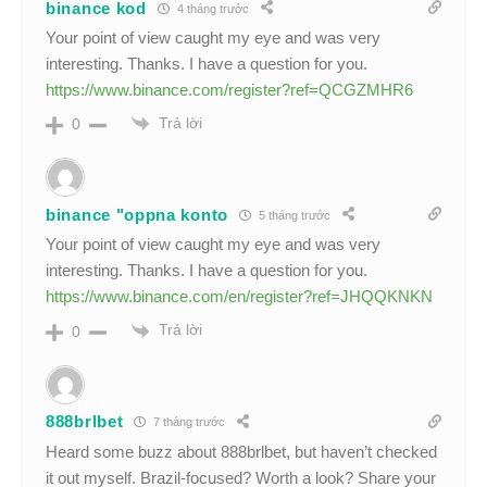
binance kod
4 tháng trước
Your point of view caught my eye and was very
interesting. Thanks. I have a question for you.
https://www.binance.com/register?ref=QCGZMHR6
Trả lời
0
binance "oppna konto
5 tháng trước
Your point of view caught my eye and was very
interesting. Thanks. I have a question for you.
https://www.binance.com/en/register?ref=JHQQKNKN
Trả lời
0
888brlbet
7 tháng trước
Heard some buzz about 888brlbet, but haven’t checked
it out myself. Brazil-focused? Worth a look? Share your