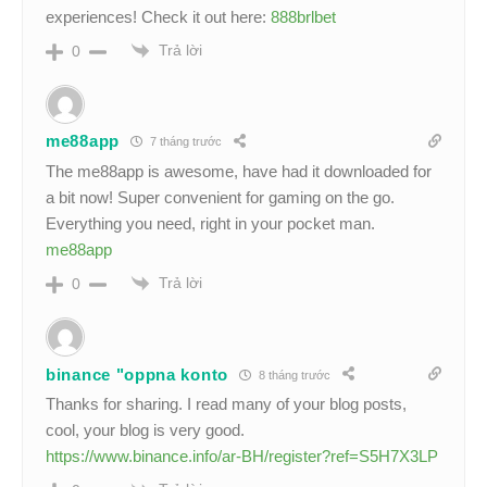
experiences! Check it out here:
888brlbet
Trả lời
0
me88app
7 tháng trước
The me88app is awesome, have had it downloaded for
a bit now! Super convenient for gaming on the go.
Everything you need, right in your pocket man.
me88app
Trả lời
0
binance "oppna konto
8 tháng trước
Thanks for sharing. I read many of your blog posts,
cool, your blog is very good.
https://www.binance.info/ar-BH/register?ref=S5H7X3LP