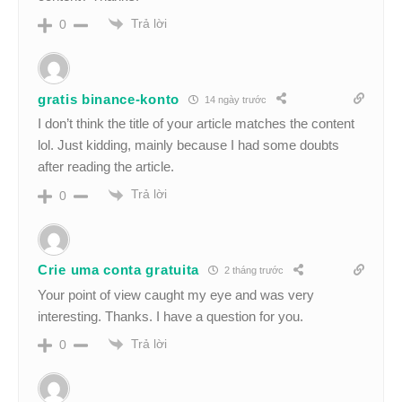
Trả lời
0
gratis binance-konto
14 ngày trước
I don’t think the title of your article matches the content
lol. Just kidding, mainly because I had some doubts
after reading the article.
Trả lời
0
Crie uma conta gratuita
2 tháng trước
Your point of view caught my eye and was very
interesting. Thanks. I have a question for you.
Trả lời
0