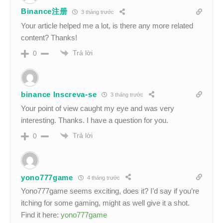
Binance注册
3 tháng trước
Your article helped me a lot, is there any more related
content? Thanks!
Trả lời
0
binance Inscreva-se
3 tháng trước
Your point of view caught my eye and was very
interesting. Thanks. I have a question for you.
Trả lời
0
yono777game
4 tháng trước
Yono777game seems exciting, does it? I’d say if you’re
itching for some gaming, might as well give it a shot.
Find it here:
yono777game