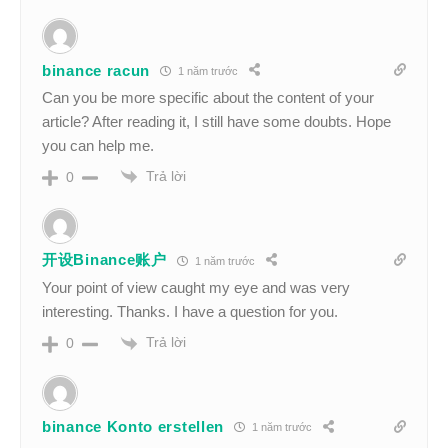
binance racun
1 năm trước
Can you be more specific about the content of your
article? After reading it, I still have some doubts. Hope
you can help me.
Trả lời
0
开设Binance账户
1 năm trước
Your point of view caught my eye and was very
interesting. Thanks. I have a question for you.
Trả lời
0
binance Konto erstellen
1 năm trước