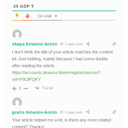
25
GÓP Ý
Cũ nhất
skapa binance-konto
1 ngày trước
I don’t think the title of your article matches the content
lol. Just kidding, mainly because I had some doubts
after reading the article.
https://accounts.binance.bh/en/register/person?
ref=P9L9FQKY
Trả lời
0
gratis binance-konto
2 ngày trước
Your article helped me a lot, is there any more related
content? Thanks!