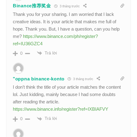
Binance推荐奖金
3 tháng trước
Thank you for your sharing. I am worried that I lack
creative ideas. It is your article that makes me full of
hope. Thank you. But, I have a question, can you help
me?
https://www.binance.com/ph/register?
ref=IU36GZC4
Trả lời
0
"oppna binance-konto
3 tháng trước
I don’t think the title of your article matches the content
lol. Just kidding, mainly because I had some doubts
after reading the article.
https://www.binance.info/register?ref=IXBIAFVY
Trả lời
0