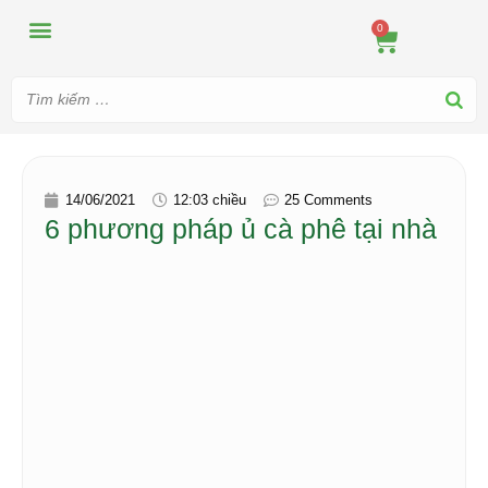
MÁY ÉP
MÁY XAY
DUNG CỤ PHA CHẾ
TIN TỨC
0
14/06/2021
12:03 chiều
25 Comments
6 phương pháp ủ cà phê tại nhà