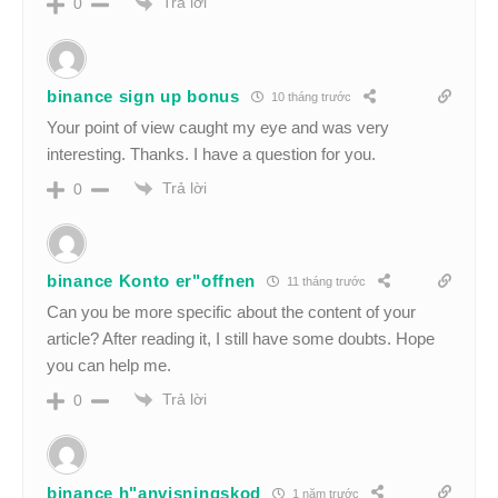
Trả lời
0
binance sign up bonus
10 tháng trước
Your point of view caught my eye and was very
interesting. Thanks. I have a question for you.
Trả lời
0
binance Konto er"offnen
11 tháng trước
Can you be more specific about the content of your
article? After reading it, I still have some doubts. Hope
you can help me.
Trả lời
0
binance h"anvisningskod
1 năm trước