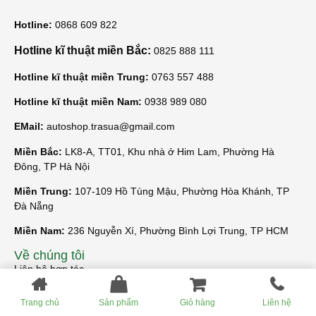
Hotline:
0868 609 822
Hotline kĩ thuật miền Bắc:
0825 888 111
Hotline kĩ thuật miền Trung:
0763 557 488
Hotline kĩ thuật miền Nam:
0938 989 080
EMail:
autoshop.trasua@gmail.com
Miền Bắc:
LK8-A, TT01, Khu nhà ở Him Lam, Phường Hà
Đông, TP Hà Nội
Miền Trung:
107-109 Hồ Tùng Mậu, Phường Hòa Khánh, TP
Đà Nẵng
Miền Nam:
236 Nguyễn Xí, Phường Bình Lợi Trung, TP HCM
Về chúng tôi
Liên hệ hợp tác
Công thức pha chế
Trang chủ
Sản phẩm
Giỏ hàng
Liên hệ