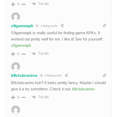
Trả lời
0
s9gameapk
4 tháng trước
S9gameapk is really useful for finding game APKs. It
worked out pretty well for me. I like it! See for yourself:
s9gameapk
Trả lời
0
b8clubcasino
4 tháng trước
B8clubcasino huh? It looks pretty fancy. Maybe I should
give it a try sometime. Check it out:
b8clubcasino
Trả lời
0