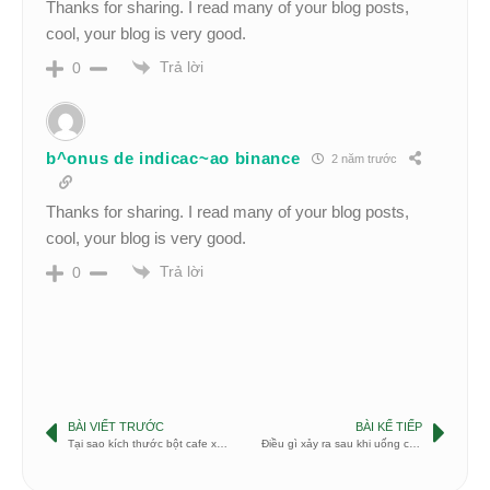
Thanks for sharing. I read many of your blog posts,
cool, your blog is very good.
Trả lời
0
b^onus de indicac~ao binance
2 năm trước
Thanks for sharing. I read many of your blog posts,
cool, your blog is very good.
Trả lời
0
BÀI VIẾT TRƯỚC
BÀI KẾ TIẾP
Tại sao kích thước bột cafe xay lại quan trọng?
Điều gì xảy ra sau khi uống cà phê?