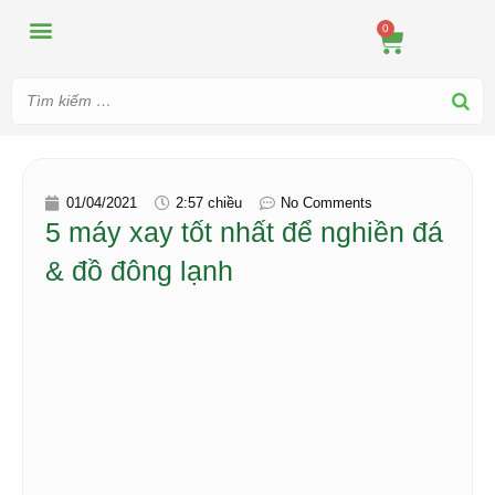
MÁY ÉP
MÁY XAY
DUNG CỤ PHA CHẾ
TIN TỨC
0
01/04/2021
2:57 chiều
No Comments
5 máy xay tốt nhất để nghiền đá
& đồ đông lạnh