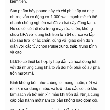
kiệm tiền.
Sản phẩm bảy pound này có chi phí thấp và nhẹ
nhưng vẫn có động cơ 1.000 watt mạnh mẽ có thể
nhanh chóng nghiền nát đá và trái cây đông lạnh.
Nó có cối có thể rửa trong máy rửa chến, không
chứa BPA với dung tích trộn lớn 64 ounce và lắp
ráp sáu lưỡi chắc chắn, cùng với giao diện đơn
giản với các tùy chọn Pulse xung, thấp, trung bình
và cao.
BL610 có thiết kế hợp lý hấp dẫn và hoạt động tốt
với đá nhưng cũng khá to và đòi hỏi phải có sự pha
trộn mượt mà.
Bình không bền như chúng tôi mong muốn, nứt và
rò rỉ khi sử dụng nhiều, và lưỡi dao sắc có thể khó
làm sạch và trở nên xỉn màu khi trộn đá. Ninja cung
cấp bảo hành một năm cơ bản không bao gồm cối.