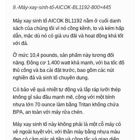
9.-Máy-xay-sinh-tố-AICOK-BL1192-800×445
Máy xay sinh tố AICOK BL1192 nằm ở cuối danh
sách của chúng tôi vì nó cồng kềnh, to và kém hấp
dẫn, mặc dù nó có giá ưu đãi và hoạt động khá tốt
với đá.
Ở mức 10,4 pounds, sản phẩm này tương đối
nặng. Động cơ 1.400 watt khá mạnh, với ba tốc độ
thủ công và ba cài đặt trước, bao gồm các nút
nghiền đá và sinh tố chuyên dụng.
Có bảo vệ quá nhiệt tự động và lắp ráp lưỡi thép
không gỉ sáu đầu mạnh mẽ, cộng với một bình
nhựa lớn 70 ounce làm bằng Tritan không chứa
BPA, an toàn với máy rửa chén.
Máy xay sinh tố này không phải là một cỗ máy có
vẻ ngoài tuyệt vời, với thân máy bằng nhựa màu
đen có cảm giác rẻ tiền và công tắc và giao diện