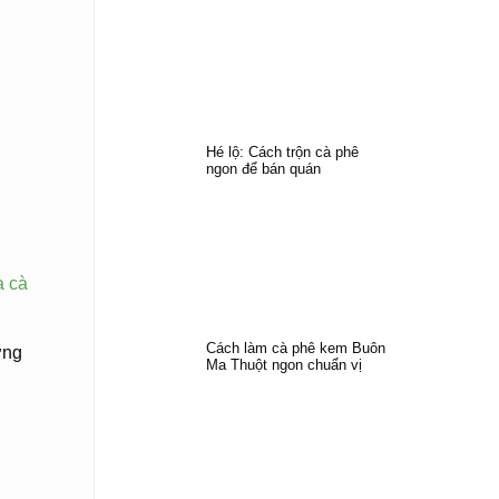
Hé lộ: Cách trộn cà phê
ngon để bán quán
a cà
Cách làm cà phê kem Buôn
ơng
Ma Thuột ngon chuẩn vị