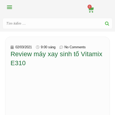
MÁY ÉP
MÁY XAY
DUNG CỤ PHA CHẾ
TIN TỨC
0
02/03/2021
9:00 sáng
No Comments
Review máy xay sinh tố Vitamix
E310