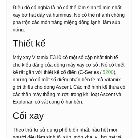
Điều đó có nghĩa là nó có thể làm sinh tố mịn nhất,
xay bơ hạt dày và hummus. Nó có thể nhanh chóng
pha trộn các món tráng miệng đông lạnh, làm súp
nóng.
Thiết kế
Máy xay Vitamix E310 có một số cập nhật tinh tế
cho kiểu dáng của dòng máy xay cơ sở. Nó có thiết
kế rất gần với thiết kế cổ điển (C-Series /
5200
),
nhưng nó có một số điểm nhấn bên lề mà Vitamix
giới thiệu cho dòng Ascent. Các mô hình kế thừa có
các thân máy thẳng mượt, trong khi loạt Ascent và
Explorian có vát cong ở hai bên.
Cối xay
Theo thứ tự sử dụng phổ biến nhất, hầu hết mọi
người đều làm sinh tố, súp, món khai vị, bơ hạt và