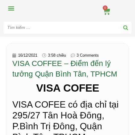
MÁY ÉP
MÁY XAY
DUNG CỤ PHA CHẾ
TIN TỨC
0
16/12/2021
3:58 chiều
3 Comments
VISA COFFEE – Điểm đến lý
tưởng Quận Bình Tân, TPHCM
VISA COFEE
VISA COFEE có địa chỉ tại
295/27 Tân Hoà Đông,
P.Bình Trị Đông, Quận