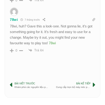
0
78wi
7 tháng trước
78wi, huh? Gave this a look-see. Not gonna lie, it’s got
something going for it. It’s fresh and easy to use for a
change. Maybe try it out, you might find your new
favourite way to play too!
78wi
Trả lời
0
BÀI VIẾT TRƯỚC
BÀI KẾ TIẾP
Khám phá các nguyên liệu pha chế trà sữa cần phải có
Cung cấp trọn bộ máy móc pha chế – Sister’s Coffee & Tea Trung Hoà