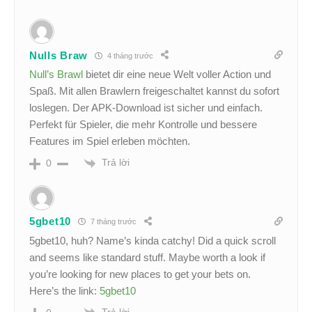
Nulls Braw
4 tháng trước
Null’s Brawl
bietet dir eine neue Welt voller Action und
Spaß. Mit allen Brawlern freigeschaltet kannst du sofort
loslegen. Der APK-Download ist sicher und einfach.
Perfekt für Spieler, die mehr Kontrolle und bessere
Features im Spiel erleben möchten.
Trả lời
0
5gbet10
7 tháng trước
5gbet10, huh? Name’s kinda catchy! Did a quick scroll
and seems like standard stuff. Maybe worth a look if
you’re looking for new places to get your bets on.
Here’s the link:
5gbet10
Trả lời