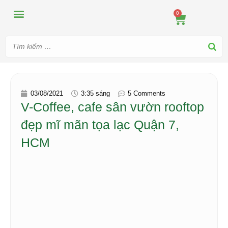
MÁY ÉP
MÁY XAY
DUNG CỤ PHA CHẾ
TIN TỨC
0
03/08/2021
3:35 sáng
5 Comments
V-Coffee, cafe sân vườn rooftop
đẹp mĩ mãn tọa lạc Quận 7,
HCM