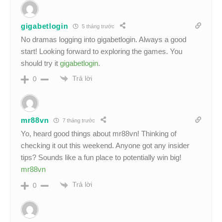
gigabetlogin
5 tháng trước
No dramas logging into gigabetlogin. Always a good
start! Looking forward to exploring the games. You
should try it
gigabetlogin
.
Trả lời
0
mr88vn
7 tháng trước
Yo, heard good things about mr88vn! Thinking of
checking it out this weekend. Anyone got any insider
tips? Sounds like a fun place to potentially win big!
mr88vn
Trả lời
0