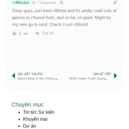
rr88slot
7 tháng trước
Okay guys, just tried rr88slot and it’s pretty cool! Lots of
games to choose from, and so far, so good. Might be
my new go-to spot. Check it out
rr88slot
!
Trả lời
0
BÀI VIẾT TRƯỚC
BÀI KẾ TIẾP
Mood Coffee & Tea, Không gian hoa lá lãng mạn quận Bình Chánh
TikTok Coffee Tuyên Quang – Đẳng cấp khác biệt
Chuyên mục
Tin tức Sự kiện
Khuyến mại
Dự án