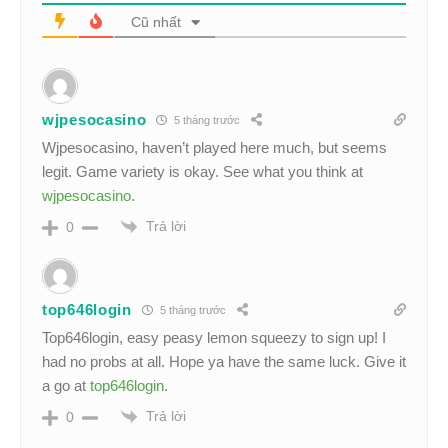
Cũ nhất
wjpesocasino
5 tháng trước
Wjpesocasino, haven’t played here much, but seems
legit. Game variety is okay. See what you think at
wjpesocasino
.
Trả lời
0
top646login
5 tháng trước
Top646login, easy peasy lemon squeezy to sign up! I
had no probs at all. Hope ya have the same luck. Give it
a go at
top646login
.
Trả lời
0