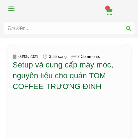
MÁY ÉP
MÁY XAY
DUNG CỤ PHA CHẾ
TIN TỨC
0
03/08/2021
3:36 sáng
2 Comments
Setup và cung cấp máy móc,
nguyên liệu cho quán TOM
COFFEE TRƯƠNG ĐỊNH