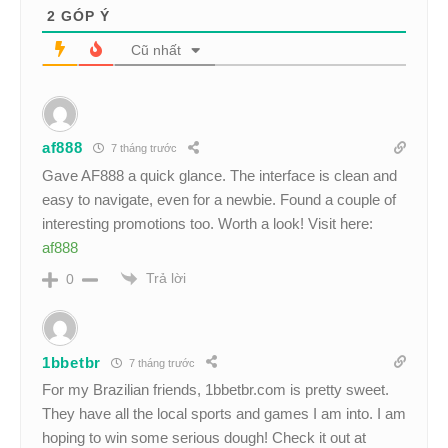
2
GÓP Ý
Cũ nhất
af888
7 tháng trước
Gave AF888 a quick glance. The interface is clean and
easy to navigate, even for a newbie. Found a couple of
interesting promotions too. Worth a look! Visit here:
af888
Trả lời
0
1bbetbr
7 tháng trước
For my Brazilian friends, 1bbetbr.com is pretty sweet.
They have all the local sports and games I am into. I am
hoping to win some serious dough! Check it out at