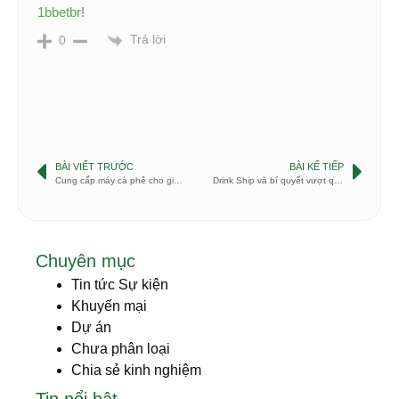
1bbetbr
!
Trả lời
0
BÀI VIẾT TRƯỚC
BÀI KẾ TIẾP
Cung cấp máy cà phê cho gia chủ tại Vinhome Harmoney, Long Biên, Hà Nội
Drink Ship và bí quyết vượt qua đại dịch Toàn cầu Covid 19
Chuyên mục
Tin tức Sự kiện
Khuyến mại
Dự án
Chưa phân loại
Chia sẻ kinh nghiệm
Tin nổi bật