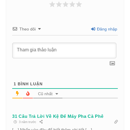
Theo dõi
Đăng nhập
1
BÌNH LUẬN
Cũ nhất
31 Câu Trả Lời Về Kệ Để Máy Pha Cà Phê
3 năm trước
[…] Nhấn vào đây để biết thêm chi tiết […]