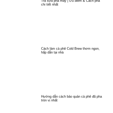
Trà sữa pha máy | Ưu điểm & Cách pha
chi tiết nhất
Cách làm cà phê Cold Brew thơm ngon,
hấp dẫn tại nhà
Hướng dẫn cách bảo quản cà phê đã pha
tròn vị nhất