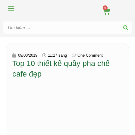
MÁY ÉP
MÁY XAY
DUNG CỤ PHA CHẾ
TIN TỨC
0
09/08/2019
11:27 sáng
One Comment
Top 10 thiết kế quầy pha chế
cafe đẹp