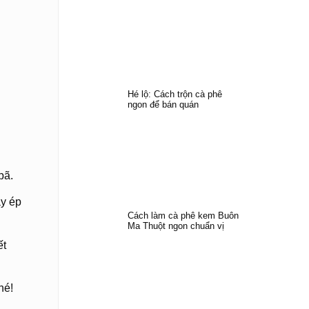
Hé lộ: Cách trộn cà phê
ngon để bán quán
bã.
áy ép
Cách làm cà phê kem Buôn
Ma Thuột ngon chuẩn vị
ết
hé!