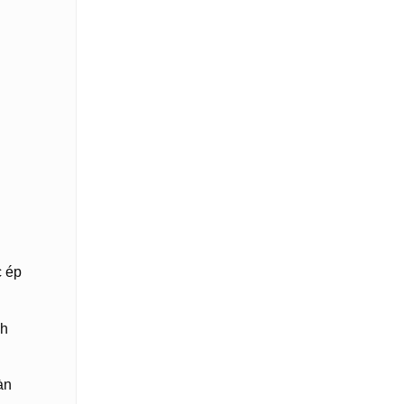
c ép
ch
àn