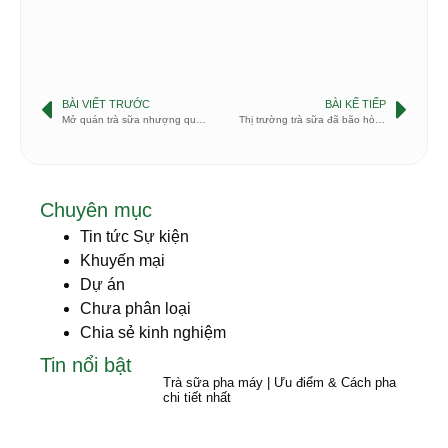
BÀI VIẾT TRƯỚC
BÀI KẾ TIẾP
Mở quán trà sữa nhượng quyền hay cần thương hiệu riêng
Thị trường trà sữa đã bão hòa hay còn tiềm năng?
Chuyên mục
Tin tức Sự kiện
Khuyến mại
Dự án
Chưa phân loại
Chia sẻ kinh nghiệm
Tin nổi bật
Trà sữa pha máy | Ưu điểm & Cách pha
chi tiết nhất