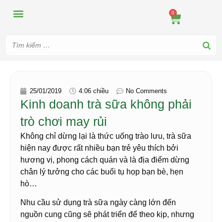
MÁY ÉP
MÁY XAY
DUNG CỤ PHA CHẾ
TIN TỨC
0
25/01/2019
4:06 chiều
No Comments
Kinh doanh trà sữa không phải
trò chơi may rủi
Không chỉ dừng lại là thức uống trào lưu, trà sữa
hiện nay được rất nhiều bạn trẻ yêu thích bởi
hương vị, phong cách quán và là địa điểm dừng
chân lý tưởng cho các buổi tụ họp bạn bè, hẹn
hò…
Nhu cầu sử dụng trà sữa ngày càng lớn đến
nguồn cung cũng sẽ phát triển để theo kịp, nhưng