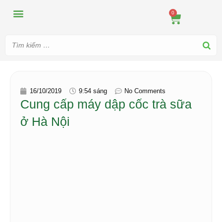
MÁY ÉP
MÁY XAY
DUNG CỤ PHA CHẾ
TIN TỨC
0
16/10/2019
9:54 sáng
No Comments
Cung cấp máy dập cốc trà sữa
ở Hà Nội