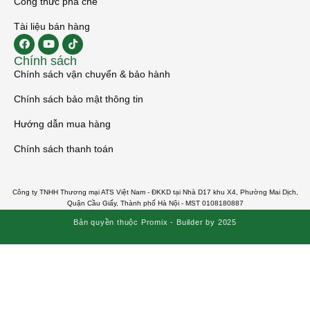
Công thức pha chế
Tài liệu bán hàng
Chính sách
Chính sách vận chuyển & bảo hành
Chính sách bảo mật thông tin
Hướng dẫn mua hàng
Chính sách thanh toán
Công ty TNHH Thương mại ATS Việt Nam - ĐKKD tại Nhà D17 khu X4, Phường Mai Dịch,
Quận Cầu Giấy, Thành phố Hà Nội - MST 0108180887
Slottica Kasyno Online
Bản quyền thuộc Promix - Builder by 2025
Polska
Witamy w polskim legalnym internetowym kasynie Slottica – miejscu stworzonym dla
hazardzistów online w Polsce!