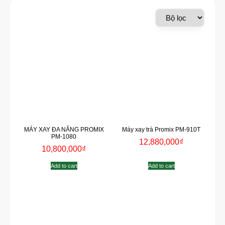
MÁY XAY ĐA NĂNG PROMIX
Máy xay trà Promix PM-910T
PM-1080
12,880,000
₫
10,800,000
₫
Add to cart
Add to cart