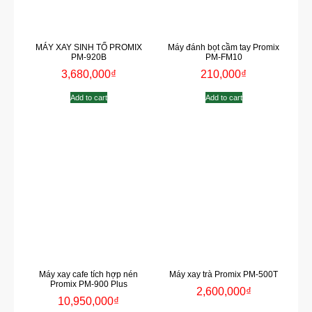
MÁY XAY SINH TỐ PROMIX
Máy đánh bọt cầm tay Promix
PM-920B
PM-FM10
3,680,000
₫
210,000
₫
Add to cart
Add to cart
Máy xay cafe tích hợp nén
Máy xay trà Promix PM-500T
Promix PM-900 Plus
2,600,000
₫
10,950,000
₫