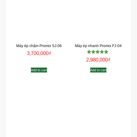
Máy ép chậm Promix SJ-06
Máy ép nhanh Promix FJ-04
3,700,000
₫
Rated
2,980,000
₫
5.00
out of 5
Add to cart
Add to cart