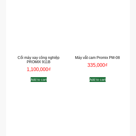
Cối máy xay công nghiệp
Máy vắt cam Promix PM-08
PROMIX 911B
335,000
₫
1,100,000
₫
Add to cart
Add to cart