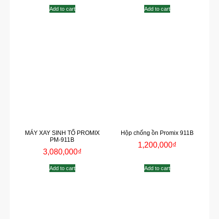
Add to cart
Add to cart
MÁY XAY SINH TỐ PROMIX
Hộp chống ồn Promix 911B
PM-911B
1,200,000
₫
3,080,000
₫
Add to cart
Add to cart