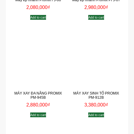
Máy ép nhanh Promix FJ-08
Máy ép nhanh Promix PFJ-07
2,080,000
₫
2,980,000
₫
Add to cart
Add to cart
MÁY XAY ĐA NĂNG PROMIX
MÁY XAY SINH TỐ PROMIX
PM-945B
PM-912B
2,880,000
₫
3,380,000
₫
Add to cart
Add to cart