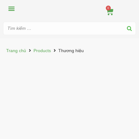
MÁY ÉP
MÁY XAY
DUNG CỤ PHA CHẾ
TIN TỨC
0
Trang chủ
Products
Thương hiệu