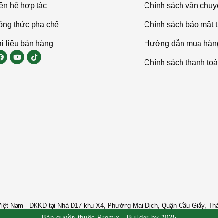
ên hệ hợp tác
Chính sách vận chuy
ông thức pha chế
Chính sách bảo mật t
i liệu bán hàng
Hướng dẫn mua hàn
Chính sách thanh to
ệt Nam - ĐKKD tại Nhà D17 khu X4, Phường Mai Dịch, Quận Cầu Giấy, Th
Bản quyền thuộc Promix - Builder by 2025