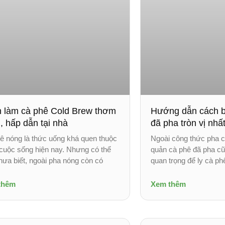
 làm cà phê Cold Brew thơm
Hướng dẫn cách b
, hấp dẫn tại nhà
đã pha tròn vị nhấ
ê nóng là thức uống khá quen thuộc
Ngoài công thức pha c
 cuộc sống hiện nay. Nhưng có thể
quản cà phê đã pha cũ
hưa biết, ngoài pha nóng còn có
quan trọng để ly cà ph
thêm
Xem thêm