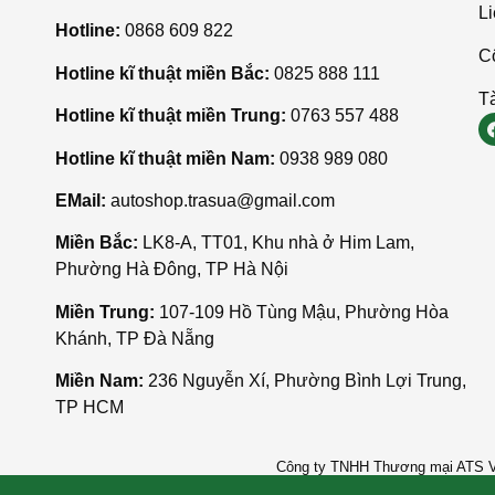
Li
Hotline:
0868 609 822
C
Hotline kĩ thuật miền Bắc:
0825 888 111
Tà
Hotline kĩ thuật miền Trung:
0763 557 488
Hotline kĩ thuật miền Nam:
0938 989 080
EMail:
autoshop.trasua@gmail.com
Miền Bắc:
LK8-A, TT01, Khu nhà ở Him Lam,
Phường Hà Đông, TP Hà Nội
Miền Trung:
107-109 Hồ Tùng Mậu, Phường Hòa
Khánh, TP Đà Nẵng
Miền Nam:
236 Nguyễn Xí, Phường Bình Lợi Trung,
TP HCM
Công ty TNHH Thương mại ATS Vi