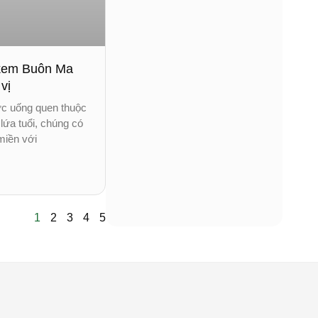
 kem Buôn Ma
vị
ức uống quen thuộc
lứa tuổi, chúng có
miền với
1
2
3
4
5