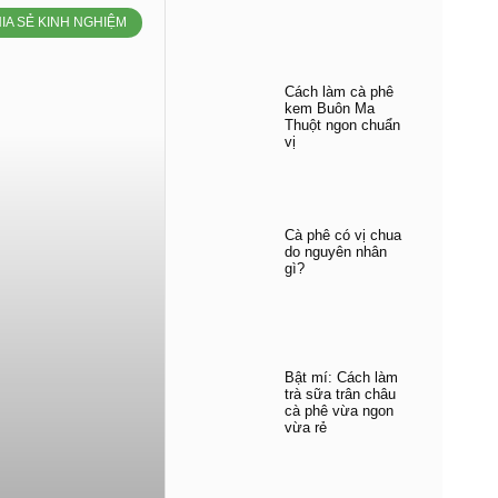
IA SẺ KINH NGHIỆM
Cách làm cà phê
kem Buôn Ma
Thuột ngon chuẩn
vị
Cà phê có vị chua
do nguyên nhân
gì?
Bật mí: Cách làm
trà sữa trân châu
cà phê vừa ngon
vừa rẻ