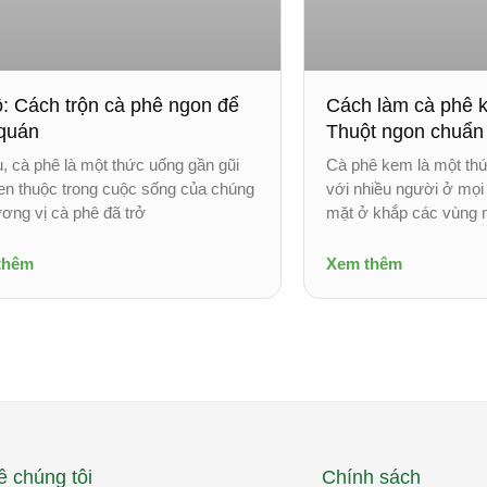
ộ: Cách trộn cà phê ngon để
Cách làm cà phê
quán
Thuột ngon chuẩn 
u, cà phê là một thức uống gần gũi
Cà phê kem là một th
en thuộc trong cuộc sống của chúng
với nhiều người ở mọi 
ương vị cà phê đã trở
mặt ở khắp các vùng 
thêm
Xem thêm
ề chúng tôi
Chính sách