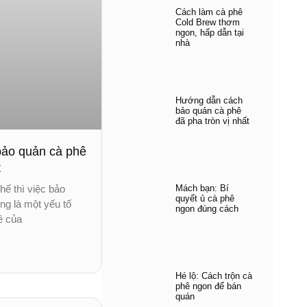
Cách làm cà phê
Cold Brew thơm
ngon, hấp dẫn tại
nhà
Hướng dẫn cách
bảo quản cà phê
đã pha tròn vị nhất
ảo quản cà phê
t
Mách bạn: Bí
hế thì việc bảo
quyết ủ cà phê
ng là một yếu tố
ngon đúng cách
ê của
Hé lộ: Cách trộn cà
phê ngon để bán
quán