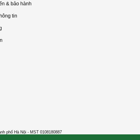
ển & bảo hành
hông tin
g
án
ành phố Hà Nội - MST 0108180887